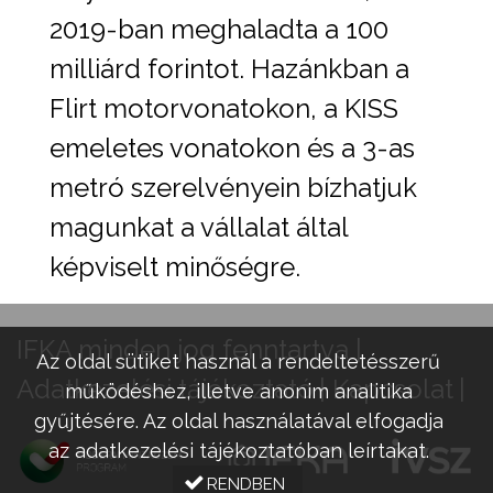
2019-ban meghaladta a 100
milliárd forintot. Hazánkban a
Flirt motorvonatokon, a KISS
emeletes vonatokon és a 3-as
metró szerelvényein bízhatjuk
magunkat a vállalat által
képviselt minőségre.
IFKA minden jog fenntartva |
Az oldal sütiket használ a rendeltetésszerű
Adatkezelési tájékoztató
Kapcsolat
működéshez, illetve anonim analitika
gyűjtésére. Az oldal használatával elfogadja
az adatkezelési tájékoztatóban leírtakat.
RENDBEN