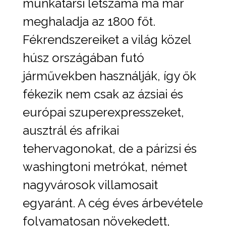
munkatársi létszáma ma már
meghaladja az 1800 főt.
Fékrendszereiket a világ közel
húsz országában futó
járművekben használják, így ők
fékezik nem csak az ázsiai és
európai szuperexpresszeket,
ausztrál és afrikai
tehervagonokat, de a párizsi és
washingtoni metrókat, német
nagyvárosok villamosait
egyaránt. A cég éves árbevétele
folyamatosan növekedett,